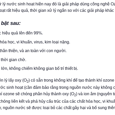
xử lý nước sinh hoạt hiện nay đó là giải pháp dùng công nghệ O
 rất hiệu quả, thời gian xử lý ngắn so với các giải pháp khác
bật sau:
c hiệu quả lên đến 99%.
óa học, vi khuẩn, virus, kim loại nặng.
ân thiện, và an toàn với con người.
thời gian chờ.
ớn, không chiếm không gian bố trí thiết bị.
n lý lấy oxy (O
) có sẵn trong không khí để tạo thành khí ozone
2
ước sinh hoạt (cần đảm bảo rằng trong nguồn nước này không 
khí ozone sẽ chóng phân hủy thành oxy (O
) và ion âm (nguyên t
2
ng liên kết và phá hủy cấu trúc của các chất hóa học, vi khuẩn
ày, nguồn nước sẽ được loại bỏ các chất gây hại và bổ sung thê