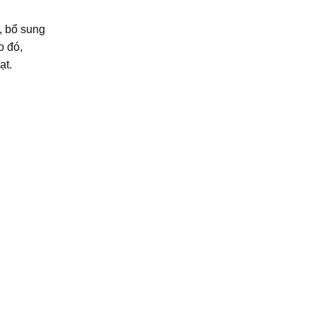
, bổ sung
o đó,
ạt.