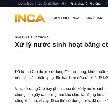
Skip
Thương hiệu
Dự án đã thực hiện
Giải pháp & hệ thống
T
to
content
GIỚI THIỆU INCA
SẢN PHẨM
GIẢI PHÁP & HỆ THỐNG
Xử lý nước sinh hoạt bằng 
Đã từ lâu Clo được sử dụng để khử trùng, khử khuẩn và
nên các sản phẩm phụ độc hại, hơn nữa rất khó để kiểm
Việc sử dụng Clo hay phèn chua để xử lý nước sinh ho
chúng còn gây ra những mùi khó chịu, tác động trực t
cũng khá lâu, vì vậy để có thể sử dụng nước đã qua xử 