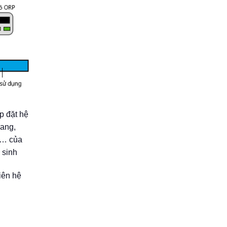
p đặt hệ
rang,
,… của
 sinh
iên hệ