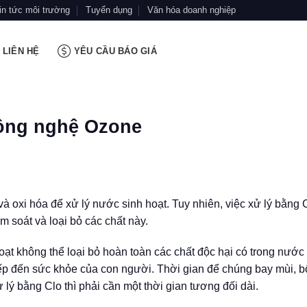
in tức môi trường
Tuyển dụng
Văn hóa doanh nghiệp
LIÊN HỆ
YÊU CẦU BÁO GIÁ
công nghệ Ozone
 oxi hóa để xử lý nước sinh hoạt. Tuy nhiên, việc xử lý bằng C
 soát và loại bỏ các chất này.
ạt không thể loại bỏ hoàn toàn các chất độc hại có trong nước
iếp đến sức khỏe của con người. Thời gian để chúng bay mùi, b
lý bằng Clo thì phải cần một thời gian tương đối dài.