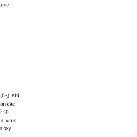
zone.
 (O
). Khí
3
còn các
ử O).
, virus,
m oxy