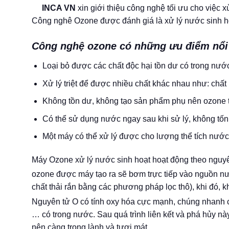
INCA VN
xin giới thiệu công nghệ tối ưu cho việc 
Công nghê Ozone được đánh giá là xử lý nước sinh hoạt
Công nghệ ozone có những ưu điểm nổi 
Loại bỏ được các chất độc hại tồn dư có trong nướ
Xử lý triệt để được nhiều chất khác nhau như: chất h
Không tồn dư, không tạo sản phẩm phụ nên ozone th
Có thể sử dụng nước ngay sau khi sử lý, không tốn 
Một máy có thể xử lý được cho lượng thể tích nước l
Máy Ozone xử lý nước sinh hoạt hoạt động theo nguyê
ozone được máy tạo ra sẽ bơm trực tiếp vào nguồn n
chất thải rắn bằng các phương pháp lọc thô), khi đó, 
Nguyên tử O có tính oxy hóa cực mạnh, chúng nhanh chó
… có trong nước. Sau quá trình liên kết và phá hủy n
nên càng trong lành và tươi mát.