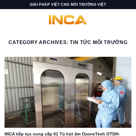
Skip
GIẢI PHÁP VIỆT CHO MÔI TRƯỜNG VIỆT
to
content
CATEGORY ARCHIVES:
TIN TỨC MÔI TRƯỜNG
INCA tiếp tục cung cấp 01 Tủ hút ẩm OzoneTech OTDH-