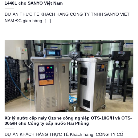
1440L cho SANYO Việt Nam
DỰ ÁN THỰC TẾ KHÁCH HÀNG CÔNG TY TNHH SANYO VIỆT
NAM ĐC giao hàng: [...]
Xử lý nước cấp máy Ozone công nghiệp OTS-10G/H và OTS-
30G/H cho Công ty cấp nước Hải Phòng
DỰ ÁN KHÁCH HÀNG THỰC TẾ Khách hàng: CÔNG TY CỔ