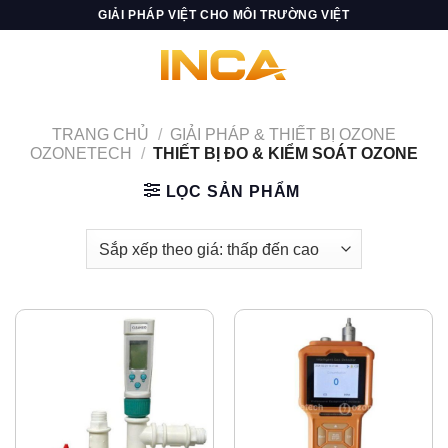
Skip
GIẢI PHÁP VIỆT CHO MÔI TRƯỜNG VIỆT
to
content
TRANG CHỦ
/
GIẢI PHÁP & THIẾT BỊ OZONE
OZONETECH
/
THIẾT BỊ ĐO & KIỂM SOÁT OZONE
LỌC SẢN PHẨM