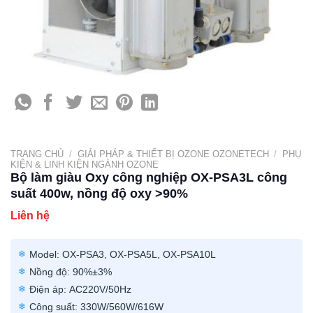
TRANG CHỦ
/
GIẢI PHÁP & THIẾT BỊ OZONE OZONETECH
/
PHỤ
KIỆN & LINH KIỆN NGÀNH OZONE
Bộ làm giàu Oxy công nghiệp OX-PSA3L công
suất 400w, nồng độ oxy >90%
Liên hệ
Model: OX-PSA3, OX-PSA5L, OX-PSA10L
Nồng độ: 90%±3%
Điện áp: AC220V/50Hz
Công suất: 330W/560W/616W