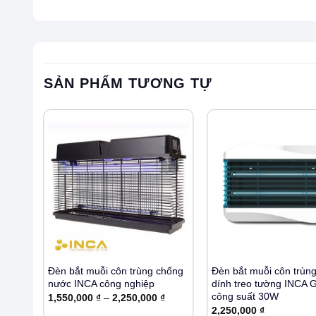
SẢN PHẨM TƯƠNG TỰ
+
+
Đèn bắt muỗi côn trùng chống
Đèn bắt muỗi côn trùn
nước INCA công nghiệp
dính treo tường INCA 
công suất 30W
Khoảng
1,550,000
₫
–
2,250,000
₫
giá:
2,250,000
₫