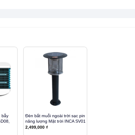
+
g bẫy
Đèn bắt muỗi ngoài trời sạc pin
GD08,
năng lượng Mặt trời INCA SV01
2,499,000
₫