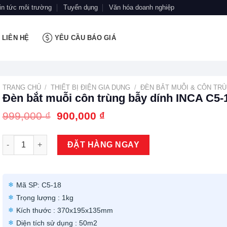
in tức môi trường
Tuyển dụng
Văn hóa doanh nghiệp
LIÊN HỆ
YÊU CẦU BÁO GIÁ
TRANG CHỦ
/
THIẾT BỊ ĐIỆN GIA DỤNG
/
ĐÈN BẮT MUỖI & CÔN TR
Đèn bắt muỗi côn trùng bẫy dính INCA C5-
Giá
Giá
999,000
₫
900,000
₫
gốc
hiện
là:
tại
Đèn bắt muỗi côn trùng bẫy dính INCA C5-18 số lượng
999,000 ₫.
là:
ĐẶT HÀNG NGAY
900,000 ₫.
Mã SP: C5-18
Trọng lượng : 1kg
Kích thước : 370x195x135mm
Diện tích sử dụng : 50m2