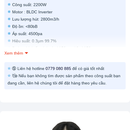
Công suất: 2200W
Motor : BLDC Inverter
Lưu lượng hút: 2800m3/h
Độ ồn: <80bB
Áp suất: 4500pa
Hiệu suất: 0.3µm 99.7%
Đường kính ống hút: 1xΦ150mm / 2xΦ150mm
Xem thêm
Cửa thoát khí: Φ200mm
Màng lọc sơ cấp Cotton: 1pcs
Liên hệ hotline
0779 080 885
để có giá tốt nhất
Màng lọc HEPA: 2pcs
Nếu bạn không tìm được sản phẩm theo công suất bạn
Màng lọc HEPA & Active Carbon:14pcs
đang cần, liên hệ chúng tôi để đặt hàng theo yêu cầu.
Tấm chắn lửa (Flame screen) : 1pcs
Vỏ: Thép sơn tĩnh điện
Điều khiển từ xa: Có
Bảo hành: 12 tháng