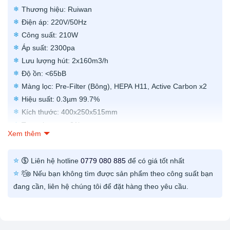
Thương hiệu: Ruiwan
Điện áp: 220V/50Hz
Công suất: 210W
Áp suất: 2300pa
Lưu lượng hút: 2x160m3/h
Độ ồn: <65bB
Màng lọc: Pre-Filter (Bông), HEPA H11, Active Carbon x2
Hiệu suất: 0.3µm 99.7%
Kích thước: 400x250x515mm
Trọng lượng: ~21kg
Xem thêm
Đường kính tay hút: 2xΦ75mm
Chiều dài tay hút: 1400mm
Liên hệ hotline
0779 080 885
để có giá tốt nhất
Tay hút: Nhựa UPVC
Nếu bạn không tìm được sản phẩm theo công suất bạn
Vỏ: Thép sơn tĩnh điện
đang cần, liên hệ chúng tôi để đặt hàng theo yêu cầu.
Điều khiển từ xa: Có
Bảo hành: 12 tháng