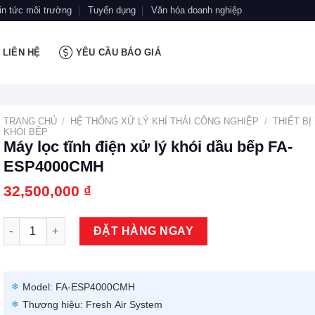
in tức môi trường
Tuyển dụng
Văn hóa doanh nghiệp
LIÊN HỆ
YÊU CẦU BÁO GIÁ
TRANG CHỦ
/
HỆ THỐNG XỬ LÝ KHÍ THẢI CÔNG NGHIỆP
/
THIẾT BỊ
KHÓI BẾP
Máy lọc tĩnh điện xử lý khói dầu bếp FA-
ESP4000CMH
32,500,000
₫
Máy lọc tĩnh điện xử lý khói dầu bếp FA-ESP4000CMH số lượng
ĐẶT HÀNG NGAY
Model: FA-ESP4000CMH
Thương hiệu: Fresh Air System