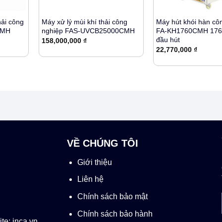
+
+
hải công
Máy xử lý mùi khí thải công
Máy hút khói hàn cô
CMH
nghiệp FAS-UVCB25000CMH
FA-KH1760CMH 176
đầu hút
158,000,000
₫
22,770,000
₫
VỀ CHÚNG TÔI
Giới thiệu
Liên hệ
Chính sách bảo mật
Chính sách bảo hành
te: inca.vn