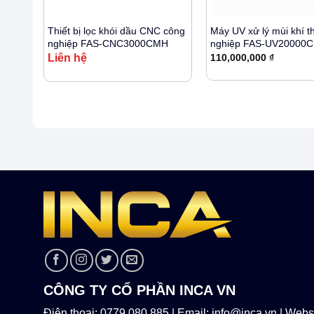
+
+
 công
Thiết bị lọc khói dầu CNC công
Máy UV xử lý mùi khí t
H
nghiệp FAS-CNC3000CMH
nghiệp FAS-UV20000
Liên hệ
110,000,000
₫
CÔNG TY CỔ PHẦN INCA VN
Điện thoại: 0779 080 885 | Email: info@inca.vn | Websi