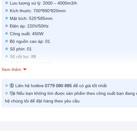
Lưu lượng xử lý: 2000 – 4000m3/h
Kích thước: 700*890*820mm
Mặt bích: 525*585mm
Điện áp: 220V/50Hz
Công suất: 450W
Bộ nguồn cao áp: 01
Số phin: 01
Số cột lọc: 88
Chất liệu phin: SUS201
Xem thêm
Chất liệu vỏ: Thép sơn tĩnh điện
Bảo hành: 12 tháng
Liên hệ hotline
0779 080 885
để có giá tốt nhất
Giao hàng: Toàn Quốc
Nếu bạn không tìm được sản phẩm theo công suất bạn đang c
Hỗ trợ kỹ thuật: Có
hệ chúng tôi để đặt hàng theo yêu cầu.
Xuất xứ: Việt Nam