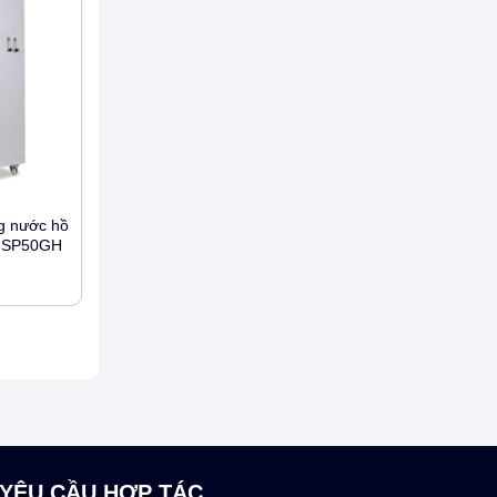
g nước hồ
S-SP50GH
YÊU CẦU HỢP TÁC