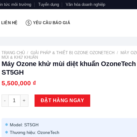
in tức môi trường
Tuyển dụng
Văn hóa doanh nghiệp
LIÊN HỆ
YÊU CẦU BÁO GIÁ
TRANG CHỦ
/
GIẢI PHÁP & THIẾT BỊ OZONE OZONETECH
/
MÁY OZ
MÙI & KHỬ KHUẨN
Máy Ozone khử mùi diệt khuẩn OzoneTech
ST5GH
5,500,000
₫
Máy Ozone khử mùi diệt khuẩn OzoneTech ST5GH số lượng
ĐẶT HÀNG NGAY
Model: ST5GH
Thương hiệu: OzoneTech