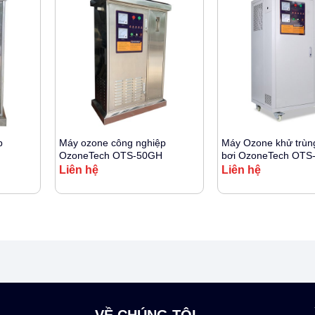
+
+
p
Máy ozone công nghiệp
Máy Ozone khử trùn
OzoneTech OTS-50GH
bơi OzoneTech OT
Liên hệ
Liên hệ
VỀ CHÚNG TÔI