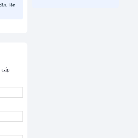
ần, liên
g cấp