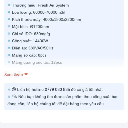
Thương hiệu: Fresh Air System
Lưu lượng: 60000-70000m3/h
Kích thước máy: 4000x1800x2200mm
Mặt bích: Ø1200mm
Chỉ số IDO: 630mg/g
Công suất: 14400W
Điện áp: 380VAC/50Hz
Màng sơ cấp: 8pcs
Màng quang xúc tác: 12pcs
Số khay than: 3
Xem thêm
Cản áp: ≤300 Pa
Chất liệu vỏ: SUS201
Liên hệ hotline
0779 080 885
để có giá tốt nhất
Độ dày: 1mm
Nếu bạn không tìm được sản phẩm theo công suất bạn
Xuất xứ: Việt Nam
đang cần, liên hệ chúng tôi để đặt hàng theo yêu cầu.