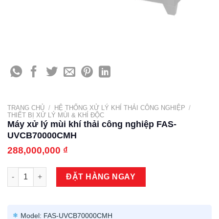
TRANG CHỦ
/
HỆ THỐNG XỬ LÝ KHÍ THẢI CÔNG NGHIỆP
/
THIẾT BỊ XỬ LÝ MÙI & KHÍ ĐỘC
Máy xử lý mùi khí thải công nghiệp FAS-
UVCB70000CMH
288,000,000
₫
Máy xử lý mùi khí thải công nghiệp FAS-UVCB70000CMH số lư
ĐẶT HÀNG NGAY
Model: FAS-UVCB70000CMH