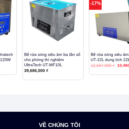
-17%
+
+
tratech
Bể rửa sóng siêu âm ba tần số
Bể rửa sóng siêu âm
L 120W
cho phòng thí nghiệm
UT-22L dung tích 2
UltraTech UT-MF10L
Giá
12,547,000
₫
10,46
gốc
39,686,000
₫
là:
12,547
VỀ CHÚNG TÔI