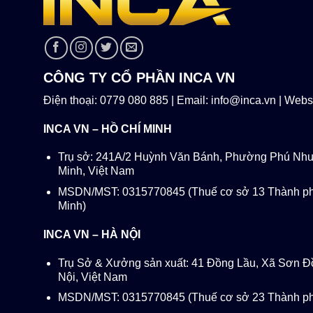
CÔNG TY CỔ PHẦN INCA VN
Điện thoại: 0779 080 885 | Email: info@inca.vn | Websi
INCA VN – HỒ CHÍ MINH
Trụ sở: 241A/2 Huỳnh Văn Bánh, Phường Phú Nhu
Minh, Việt Nam
MSDN/MST: 0315770845 (Thuế cơ sở 13 Thành ph
Minh)
INCA VN – HÀ NỘI
Trụ Sở & Xưởng sản xuất: 41 Đồng Lầu, Xã Sơn Đ
Nội, Việt Nam
MSDN/MST: 0315770845 (Thuế cơ sở 23 Thành ph