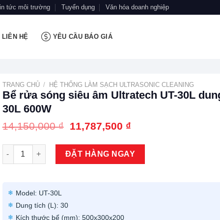
in tức môi trường
Tuyển dụng
Văn hóa doanh nghiệp
LIÊN HỆ
YÊU CẦU BÁO GIÁ
TRANG CHỦ
/
HỆ THỐNG LÀM SẠCH ULTRASONIC CLEANING
Bể rửa sóng siêu âm Ultratech UT-30L dung
30L 600W
Giá
Giá
14,150,000
₫
11,787,500
₫
gốc
hiện
là:
tại
Bể rửa sóng siêu âm Ultratech UT-30L dung tích 30L 600W số lư
14,150,000 ₫.
là:
ĐẶT HÀNG NGAY
11,787,500 ₫.
Model: UT-30L
Dung tích (L): 30
Kích thước bể (mm): 500x300x200