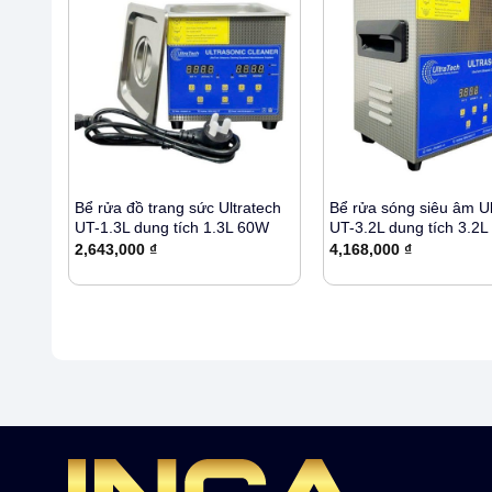
+
+
atech
Bể rửa đồ trang sức Ultratech
Bể rửa sóng siêu âm Ul
0W
UT-1.3L dung tích 1.3L 60W
UT-3.2L dung tích 3.2
2,643,000
₫
4,168,000
₫