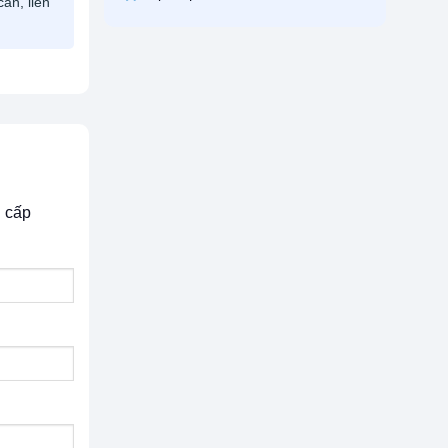
ần, liên
g cấp