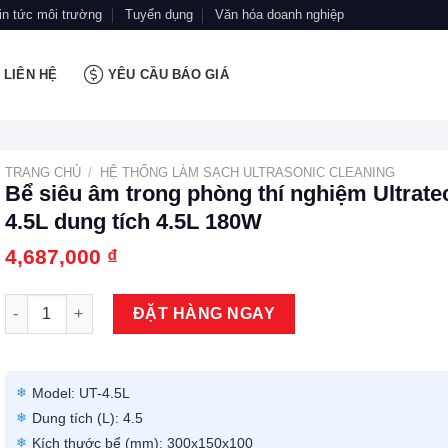
in tức môi trường
Tuyển dụng
Văn hóa doanh nghiệp
LIÊN HỆ
YÊU CẦU BÁO GIÁ
TRANG CHỦ
/
HỆ THỐNG LÀM SẠCH ULTRASONIC CLEANING
Bể siêu âm trong phòng thí nghiệm Ultrate
4.5L dung tích 4.5L 180W
4,687,000
₫
Bể siêu âm trong phòng thí nghiệm Ultratech UT-4.5L dung tích
ĐẶT HÀNG NGAY
Model: UT-4.5L
Dung tích (L): 4.5
Kích thước bể (mm): 300x150x100