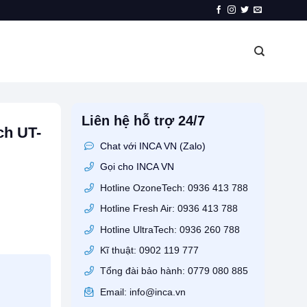
Liên hệ hỗ trợ 24/7
ch UT-
Chat với INCA VN (Zalo)
Gọi cho INCA VN
Hotline OzoneTech: 0936 413 788
 4.5L 180W số lượng
Hotline Fresh Air: 0936 413 788
Hotline UltraTech: 0936 260 788
Kĩ thuật: 0902 119 777
Tổng đài bảo hành: 0779 080 885
Email: info@inca.vn