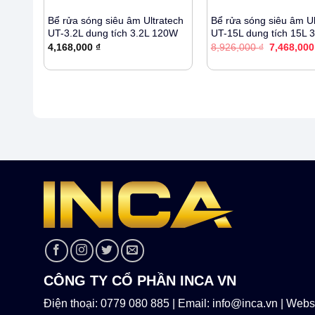
tech
Bể rửa sóng siêu âm Ultratech
Bể rửa sóng siêu âm Ul
0W
UT-3.2L dung tích 3.2L 120W
UT-15L dung tích 15L
Giá
4,168,000
₫
8,926,000
₫
7,468,00
gốc
là:
8,926,000 
CÔNG TY CỔ PHẦN INCA VN
Điện thoại: 0779 080 885 | Email: info@inca.vn | Websi