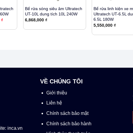
tratech
Bể rửa sóng siêu âm Ultratech
Bể rửa linh kiện xe 
 360W
UT-10L dung tích 10L 240W
Ultratech UT-6.5L du
6.5L 180W
Giá
0
₫
6,868,000
₫
hiện
5,550,000
₫
tại
₫.
là:
7,468,000 ₫.
VỀ CHÚNG TÔI
Giới thiệu
Liên hệ
Chính sách bảo mật
Chính sách bảo hành
te: inca.vn