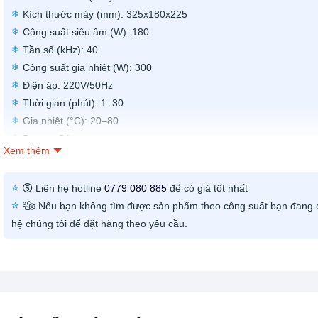
Kích thước máy (mm): 325x180x225
Công suất siêu âm (W): 180
Tần số (kHz): 40
Công suất gia nhiệt (W): 300
Điện áp: 220V/50Hz
Thời gian (phút): 1–30
Gia nhiệt (°C): 20–80
Degas: Có
Xem thêm
Semiwave: Có
Van xả đáy: Không
Liên hệ hotline
0779 080 885
để có giá tốt nhất
Chất liệu: SUS304
Nếu bạn không tìm được sản phẩm theo công suất bạn đang c
Bảo hành: 12 tháng
hệ chúng tôi để đặt hàng theo yêu cầu.
Bao gồm: Dây nguồn, sách hướng dẫn