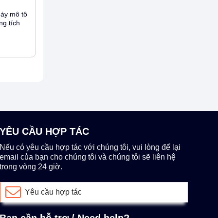
máy mô tô
ng tích
YÊU CẦU HỢP TÁC
Nếu có yêu cầu hợp tác với chúng tôi, vui lòng để lại
email của bạn cho chúng tôi và chúng tôi sẽ liên hệ
trong vòng 24 giờ.
Yêu cầu hợp tác