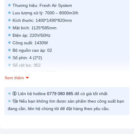
Thương hiệu: Fresh Air System
Lưu lượng xử lý: 7000 – 8000m3/h
Kích thước: 1400*1490*820mm
Mặt bích: 1125*585mm
Điện áp: 220V/50Hz
Công suất: 1430W
Bộ nguồn cao áp: 02
Số phin: 4 (2*2)
Số cột lọc: 352
Chất liệu phin: SUS201
Xem thêm
Chất liệu vỏ: Thép sơn tĩnh điện
Bảo hành: 12 tháng
Liên hệ hotline
0779 080 885
để có giá tốt nhất
Giao hàng: Toàn Quốc
Nếu bạn không tìm được sản phẩm theo công suất bạn
Hỗ trợ kỹ thuật: Có
đang cần, liên hệ chúng tôi để đặt hàng theo yêu cầu.