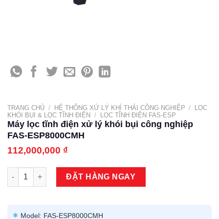
TRANG CHỦ
/
HỆ THỐNG XỬ LÝ KHÍ THẢI CÔNG NGHIỆP
/
LỌC
KHÓI BỤI & LỌC TĨNH ĐIỆN
/
LỌC TĨNH ĐIỆN FAS-ESP
Máy lọc tĩnh điện xử lý khói bụi công nghiệp
FAS-ESP8000CMH
112,000,000
₫
Máy lọc tĩnh điện xử lý khói bụi công nghiệp FAS-ESP8000CM
ĐẶT HÀNG NGAY
Model: FAS-ESP8000CMH