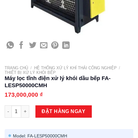
TRANG CHỦ
/
HỆ THỐNG XỬ LÝ KHÍ THẢI CÔNG NGHIỆP
/
THIẾT BỊ XỬ LÝ KHÓI BẾP
Máy lọc tĩnh điện xử lý khói dầu bếp FA-
LESP50000CMH
173,000,000
₫
Máy lọc tĩnh điện xử lý khói dầu bếp FA-LESP50000CMH số lư
ĐẶT HÀNG NGAY
Model: FA-LESP50000CMH