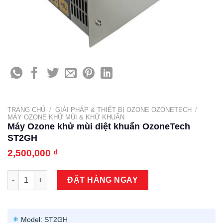
TRANG CHỦ
/
GIẢI PHÁP & THIẾT BỊ OZONE OZONETECH
/
MÁY OZONE KHỬ MÙI & KHỬ KHUẨN
Máy Ozone khử mùi diệt khuẩn OzoneTech
ST2GH
2,500,000
₫
Máy Ozone khử mùi diệt khuẩn OzoneTech ST2GH số lượng
ĐẶT HÀNG NGAY
Model: ST2GH