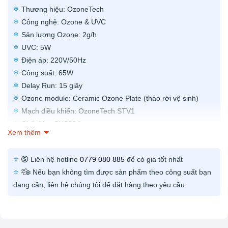
Thương hiệu: OzoneTech
Công nghệ: Ozone & UVC
Sản lượng Ozone: 2g/h
UVC: 5W
Điện áp: 220V/50Hz
Công suất: 65W
Delay Run: 15 giây
Ozone module: Ceramic Ozone Plate (tháo rời vệ sinh)
Mạch điều khiển: OzoneTech STV1
Chất liệu: SUS304
Xem thêm
Kích thước: 280x180x185mm
Trọng lượng: 3.5kg
Liên hệ hotline
0779 080 885
để có giá tốt nhất
Ứng dụng: Khử mùi & khử trùng phòng, khử mùi nhà vệ
Nếu bạn không tìm được sản phẩm theo công suất bạn
sinh, quán ăn, quán cafe, nhà xưởng, kho, tủ quần áo, phòng
đang cần, liên hệ chúng tôi để đặt hàng theo yêu cầu.
nuôi thú cưng,…
Bảo hành: 12 tháng