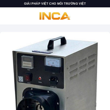
Skip
GIẢI PHÁP VIỆT CHO MÔI TRƯỜNG VIỆT
to
content