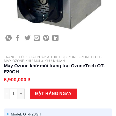
TRANG CHỦ
/
GIẢI PHÁP & THIẾT BỊ OZONE OZONETECH
/
MÁY OZONE KHỬ MÙI & KHỬ KHUẨN
Máy Ozone khử mùi trang trại OzoneTech OT-
F20GH​
6,900,000
₫
Máy Ozone khử mùi trang trại OzoneTech OT-F20GH​ số lượng
ĐẶT HÀNG NGAY
Model: OT-F20GH​